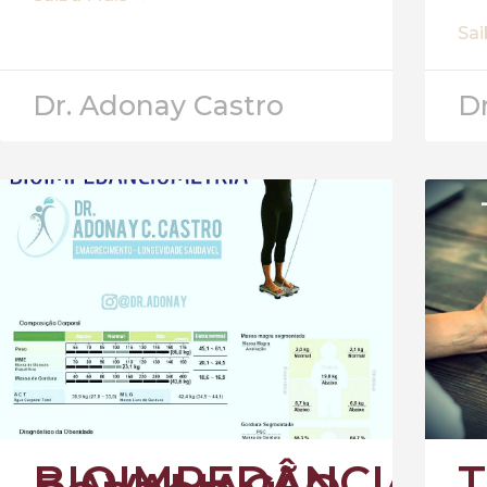
Sa
Dr. Adonay Castro
D
BIOIMPEDÂNCIA