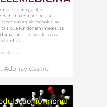
uma maneira geral, a
emedicina tem por base a
lização das atuais tecnologias
itais, que funcionam integradas
istemas on-line. Devido a essa
acterística,
iba Mais →
r. Adonay Castro