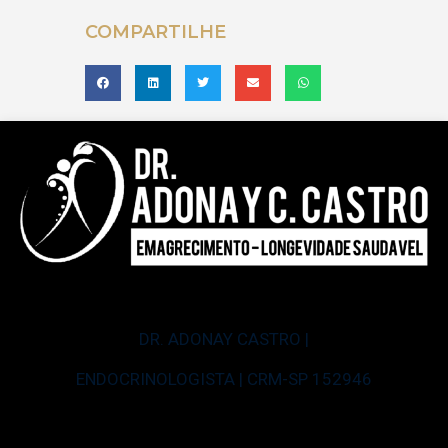
COMPARTILHE
DR. ADONAY CASTRO |
ENDOCRINOLOGISTA | CRM-SP 152946