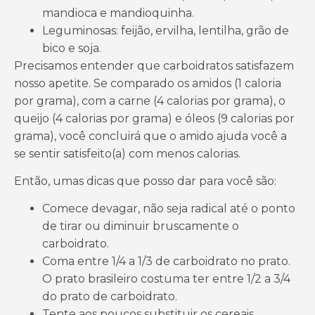
mandioca e mandioquinha.
Leguminosas: feijão, ervilha, lentilha, grão de
bico e soja.
Precisamos entender que carboidratos satisfazem
nosso apetite. Se comparado os amidos (1 caloria
por grama), com a carne (4 calorias por grama), o
queijo (4 calorias por grama) e óleos (9 calorias por
grama), você concluirá que o amido ajuda você a
se sentir satisfeito(a) com menos calorias.
Então, umas dicas que posso dar para você são:
Comece devagar, não seja radical até o ponto
de tirar ou diminuir bruscamente o
carboidrato.
Coma entre 1/4 a 1/3 de carboidrato no prato.
O prato brasileiro costuma ter entre 1/2 a 3/4
do prato de carboidrato.
Tente aos poucos substituir os cereais