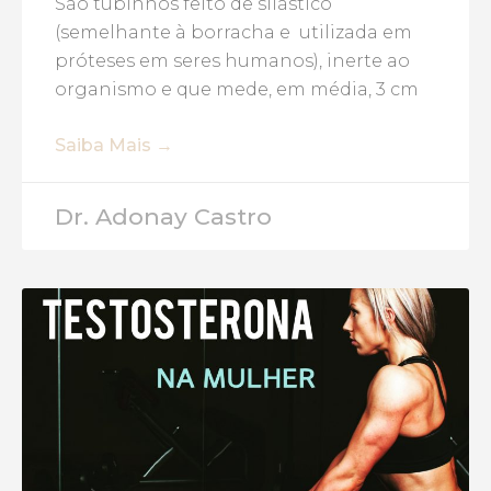
São tubinhos feito de silástico
(semelhante à borracha e utilizada em
próteses em seres humanos), inerte ao
organismo e que mede, em média, 3 cm
Saiba Mais →
Dr. Adonay Castro