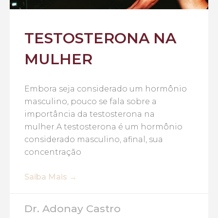
TESTOSTERONA NA
MULHER
Embora seja considerado um hormônio
masculino, pouco se fala sobre a
importância da testosterona na
mulher.A testosterona é um hormônio
considerado masculino, afinal, sua
concentração
Saiba Mais →
Dr. Adonay Castro