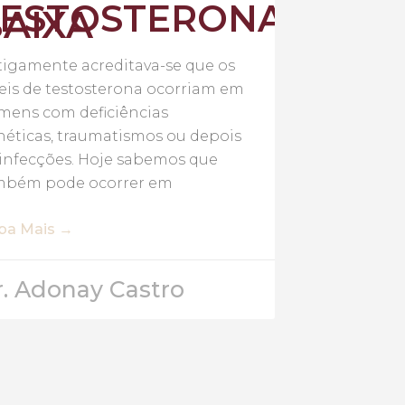
TESTOSTERONA
AIXA
tigamente acreditava-se que os
eis de testosterona ocorriam em
mens com deficiências
éticas, traumatismos ou depois
infecções. Hoje sabemos que
mbém pode ocorrer em
iba Mais →
r. Adonay Castro