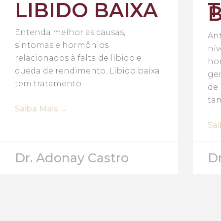
LIBIDO BAIXA
B
Entenda melhor as causas,
An
sintomas e hormônios
nív
relacionados à falta de libido e
ho
queda de rendimento. Libido baixa
gen
tem tratamento
de 
ta
Saiba Mais →
Sa
Dr. Adonay Castro
D