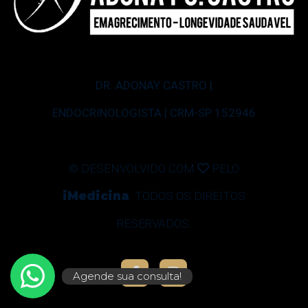
DR. ADONAY CASTRO |
ENDOCRINOLOGISTA | CRM-SP 152946
© DESENVOLVIDO COM
PELO
iMedicina
. TODOS OS DIREITOS
RESERVADOS.
Agende sua consulta!