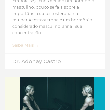
Embora seja considerado um hormônio
masculino, pouco se fala sobre a
importância da testosterona na
mulher.A testosterona é um hormônio
considerado masculino, afinal, sua
concentração
Saiba Mais →
Dr. Adonay Castro