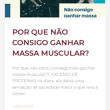
POR QUE NÃO
CONSIGO GANHAR
MASSA MUSCULAR?
Por que não estou conseguindo ganhar
massa muscular?1- EXCESSO DE
PROTEÍNAS na dieta, ela deixa uma
sensação de saciedade maior o que leva a
comer
Saiba Mais →