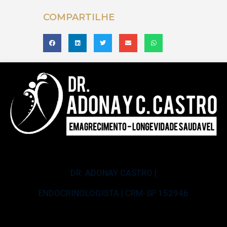
COMPARTILHE
DR. ADONAY CASTRO |
ENDOCRINOLOGISTA | CRM-SP 152946