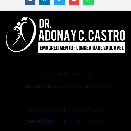
DR. ADONAY CASTRO |
ENDOCRINOLOGISTA | CRM-SP 152946
© DESENVOLVIDO COM
PELO
iMedicina
. TODOS OS DIREITOS