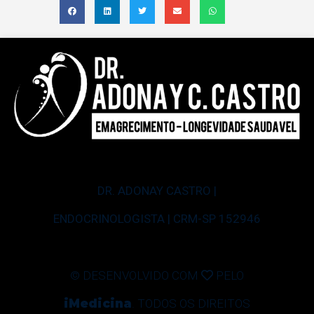
DR. ADONAY CASTRO |
ENDOCRINOLOGISTA | CRM-SP 152946
© DESENVOLVIDO COM
PELO
iMedicina
. TODOS OS DIREITOS