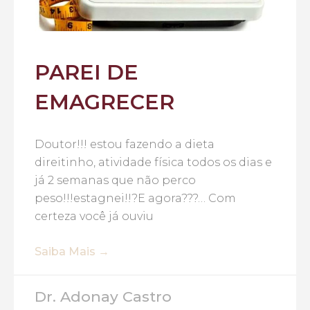
PAREI DE
EMAGRECER
Doutor!!! estou fazendo a dieta
direitinho, atividade física todos os dias e
já 2 semanas que não perco
peso!!!estagnei!!?E agora???… Com
certeza você já ouviu
Saiba Mais →
Dr. Adonay Castro