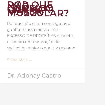
POR QUE
NÃO
CONSIGO
GANHAR
MASSA
MUSCULAR?
Por que não estou conseguindo
ganhar massa muscular?1-
EXCESSO DE PROTEÍNAS na dieta,
ela deixa uma sensação de
saciedade maior o que leva a comer
Saiba Mais →
Dr. Adonay Castro